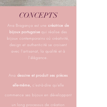
CONCEPTS
Ana Bragança est une
créatrice de
bijoux portugaise
qui réalise des
bijoux contemporains où créativité,
design et authenticité se croisent
avec l'artisanat, la qualité et à
l'élégance.
Ana
dessine et produit ses pièces
elle-même,
c’est-à-dire qu’elle
commence ses bijoux en développant
un long processus de création