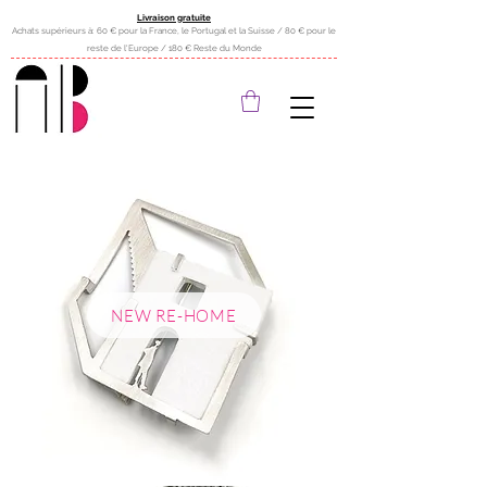
Livraison gratuite
Achats supérieurs à: 60 € pour la France, le Portugal et la Suisse / 80 € pour le
reste de l'Europe / 180 € Reste du Monde
NEW RE-HOME