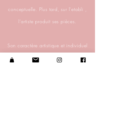
conceptuelle. Plus tard, sur l'etabli ,
l’artiste produit ses pièces.
Son caractère artistique et individuel
se reflète dans son travail, qui est
fortement influencé par son ancien
parcours architectural
. L'architecture
est présente non seulement en termes
de style, mais également dans tout le
processus de conception et de
production de bijoux.