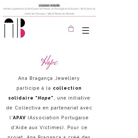
Livraison gratuite
Achats supérieurs à: 60 € pour la France, le Portugal et la Suisse / 80 € pour le
reste de l'Europe / 180 € Reste du Monde
Hope
Ana Bragança Jewellery
participe à la
collection
solidaire "
Hope
"
, une initiative
de Collectiva en partenariat avec
l’
APAV
(Association Portugaise
d’Aide aux Victimes). Pour ce
projet, Ana Bragança a créé des