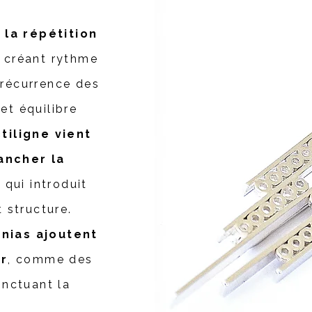
e
la répétition
, créant rythme
 récurrence des
et équilibre
tiligne vient
ancher la
qui introduit
t structure.
onias ajoutent
r
, comme des
onctuant la
.