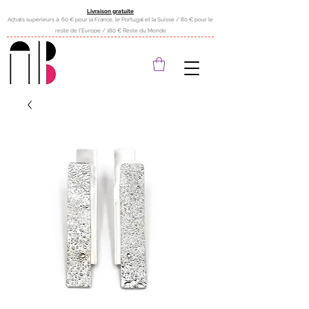
Livraison gratuite
Achats supérieurs à: 60 € pour la France, le Portugal et la Suisse / 80 € pour le
reste de l'Europe / 180 € Reste du Monde