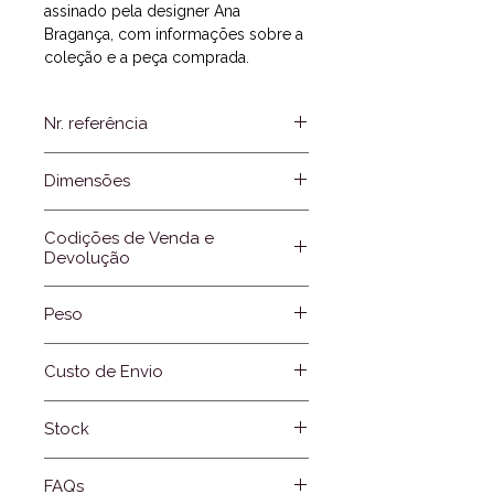
assinado pela designer Ana
Bragança, com informações sobre a
coleção e a peça comprada.
Nr. referência
UNT05.04
Dimensões
Cada botão:
Codições de Venda e
Comprimento: 18,0 mm
Devolução
Largura: 12,0 mm
Espessura botão: 2,0 mm
Por favor clique em
Link
Peso
Altura total do botão: 18,0 mm
7,73 gr (3,86 gr cada botão de
Custo de Envio
punho)
Portugal, França e Suiça:
Stock
Compras inferiores a 65€ = 6,80€
Compras superiores de 65€ =
Portugal =
1
botões de punho
Gratuito
FAQs
Suiça =
0
botões de punho