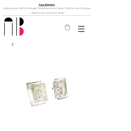
Free Shipping
Orders above: 60€ to Portugal, Switzerland and France / 80€ to rest of Europe
/ 180€ to the rest of the World