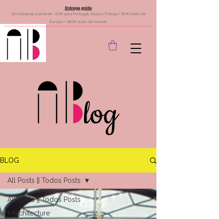
Entrega grátis
Em compras a cima de : 60€ para Portugal, Suíça e França / 80€ resto da
Europa / 180€ resto do mundo
BLOG
All Posts || Todos Posts
All Posts || Todos Posts
+ Architecture