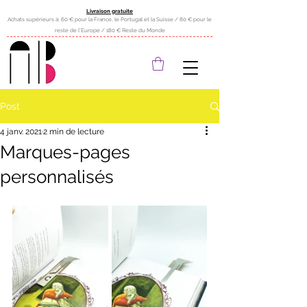
Livraison gratuite
Achats supérieurs à: 60 € pour la France, le Portugal et la Suisse / 80 € pour le
reste de l'Europe / 180 € Reste du Monde
Post
4 janv. 2021
2 min de lecture
Marques-pages
personnalisés