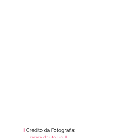
II
 Crédito da Fotografia: 
www.dautor.ro
II